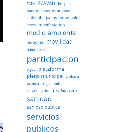
FCAVAH
FAPA
hospital
huertos
huertos urbanos
ibi
juntas municipales
HUPA
manifestacion
leyes
medio ambiente
movilidad
mociones
naturaleza
participacion
plataforma
pgou
pleno municipal
politica
prensa
reglamento
reivindicacion
residuos cero
sanidad
sanidad publica
servicios
publicos