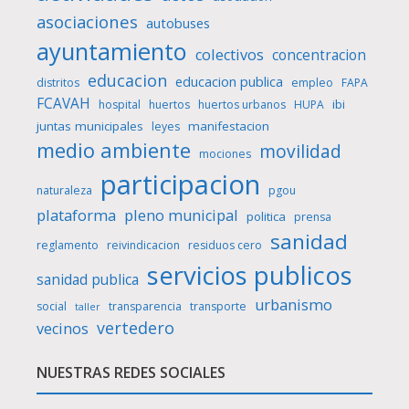
asociaciones
autobuses
ayuntamiento
colectivos
concentracion
educacion
educacion publica
distritos
empleo
FAPA
FCAVAH
ibi
hospital
huertos
huertos urbanos
HUPA
juntas municipales
manifestacion
leyes
medio ambiente
movilidad
mociones
participacion
naturaleza
pgou
plataforma
pleno municipal
politica
prensa
sanidad
reglamento
reivindicacion
residuos cero
servicios publicos
sanidad publica
urbanismo
social
transparencia
transporte
taller
vertedero
vecinos
NUESTRAS REDES SOCIALES