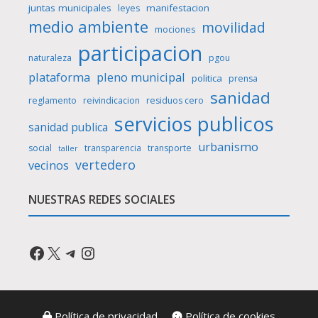
juntas municipales
manifestacion
leyes
medio ambiente
movilidad
mociones
participacion
naturaleza
pgou
plataforma
pleno municipal
politica
prensa
sanidad
reglamento
reivindicacion
residuos cero
servicios publicos
sanidad publica
urbanismo
social
transparencia
transporte
taller
vertedero
vecinos
NUESTRAS REDES SOCIALES
Facebook
X
Telegram
Instagram
Política de privacidad
Política de cookies