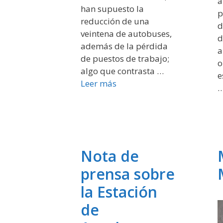
a
han supuesto la
p
reducción de una
d
veintena de autobuses,
d
además de la pérdida
a
de puestos de trabajo;
o
algo que contrasta …
e
Leer más
Nota de
prensa sobre
la Estación
de