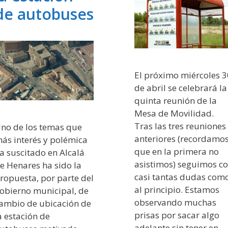
de autobuses
El próximo miércoles 3
de abril se celebrará la
quinta reunión de la
Mesa de Movilidad.
Tras las tres reuniones
no de los temas que
anteriores (recordamo
ás interés y polémica
que en la primera no
a suscitado en Alcalá
asistimos) seguimos c
e Henares ha sido la
casi tantas dudas com
ropuesta, por parte del
al principio. Estamos
obierno municipal, de
observando muchas
ambio de ubicación de
prisas por sacar algo
a estación de
adelante sin tener en