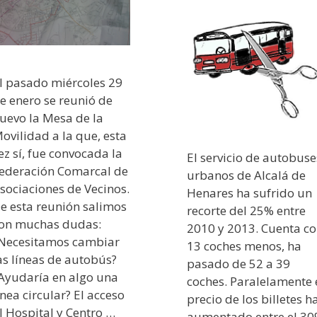
l pasado miércoles 29
e enero se reunió de
uevo la Mesa de la
ovilidad a la que, esta
ez sí, fue convocada la
El servicio de autobuse
ederación Comarcal de
urbanos de Alcalá de
sociaciones de Vecinos.
Henares ha sufrido un
e esta reunión salimos
recorte del 25% entre
on muchas dudas:
2010 y 2013. Cuenta c
Necesitamos cambiar
13 coches menos, ha
as líneas de autobús?
pasado de 52 a 39
Ayudaría en algo una
coches. Paralelamente 
inea circular? El acceso
precio de los billetes h
l Hospital y Centro …
aumentado entre el 3