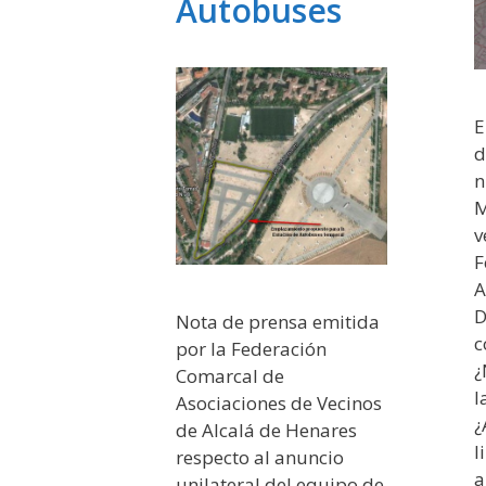
Autobuses
E
d
n
M
v
F
A
D
Nota de prensa emitida
c
por la Federación
¿
Comarcal de
l
Asociaciones de Vecinos
¿
de Alcalá de Henares
l
respecto al anuncio
a
unilateral del equipo de