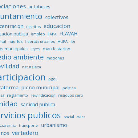
ociaciones
autobuses
yuntamiento
colectivos
educacion
centracion
distritos
FCAVAH
cacion publica
empleo
FAPA
ibi
ital
huertos
huertos urbanos
HUPA
as municipales
manifestacion
leyes
dio ambiente
mociones
vilidad
naturaleza
rticipacion
pgou
taforma
pleno municipal
politica
sa
reglamento
reivindicacion
residuos cero
nidad
sanidad publica
rvicios publicos
social
taller
urbanismo
sparencia
transporte
vertedero
inos