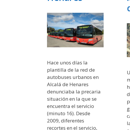
Hace unos días la
plantilla de la red de
U
autobuses urbanos en
m
Alcalá de Henares
h
denunciaba la precaria
d
situación en la que se
p
encuentra el servicio
g
(minuto 16). Desde
c
2009, diferentes
l
recortes en el servicio,