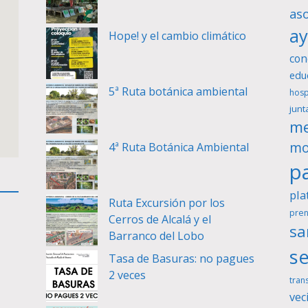
as
a
Hope! y el cambio climático
con
edu
5ª Ruta botánica ambiental
hosp
junt
me
mo
4ª Ruta Botánica Ambiental
pa
pla
Ruta Excursión por los
pren
Cerros de Alcalá y el
sa
Barranco del Lobo
se
Tasa de Basuras: no pagues
2 veces
tran
vec