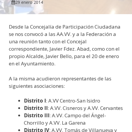
29 enero 2014
Desde la Concejalía de Participación Ciudadana
se nos convocó a las AA.VV. y a la Federación a
una reunión tanto con el Concejal
correspondiente, Javier Fdez. Abad, como con el
propio Alcalde, Javier Bello, para el 20 de enero
en el Ayuntamiento.
A la misma acudieron representantes de las
siguientes asociaciones:
Distrito I
: A.VV Centro-San Isidro
Distrito II
: A.VV. Cisneros y A.VV. Cervantes
Distrito III
: A.VV. Campo del Ángel-
Chorrillo y A.VV. La Garena
Distrito IV
: A.VV. Tomás de Villanueva y