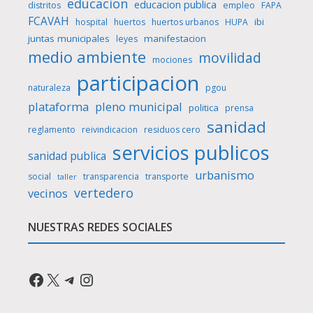
educacion
educacion publica
distritos
empleo
FAPA
FCAVAH
ibi
hospital
huertos
huertos urbanos
HUPA
juntas municipales
manifestacion
leyes
medio ambiente
movilidad
mociones
participacion
naturaleza
pgou
plataforma
pleno municipal
politica
prensa
sanidad
reglamento
reivindicacion
residuos cero
servicios publicos
sanidad publica
urbanismo
social
transparencia
transporte
taller
vertedero
vecinos
NUESTRAS REDES SOCIALES
Facebook
X
Telegram
Instagram