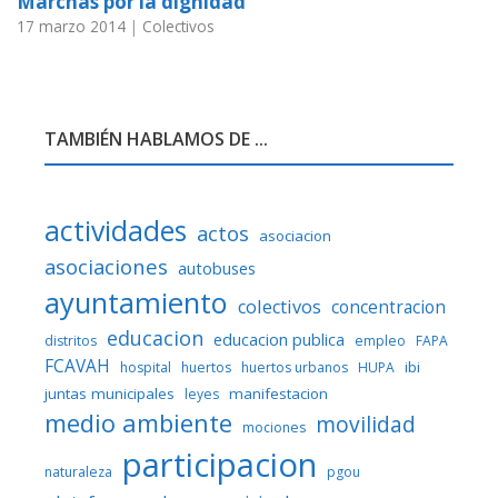
Marchas por la dignidad
17 marzo 2014
|
Colectivos
TAMBIÉN HABLAMOS DE ...
actividades
actos
asociacion
asociaciones
autobuses
ayuntamiento
colectivos
concentracion
educacion
educacion publica
distritos
empleo
FAPA
FCAVAH
ibi
hospital
huertos
huertos urbanos
HUPA
juntas municipales
manifestacion
leyes
medio ambiente
movilidad
mociones
participacion
naturaleza
pgou