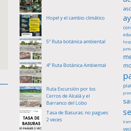
as
a
Hope! y el cambio climático
con
edu
5ª Ruta botánica ambiental
hosp
junt
me
mo
4ª Ruta Botánica Ambiental
pa
pla
Ruta Excursión por los
pren
Cerros de Alcalá y el
sa
Barranco del Lobo
se
Tasa de Basuras: no pagues
2 veces
tran
vec