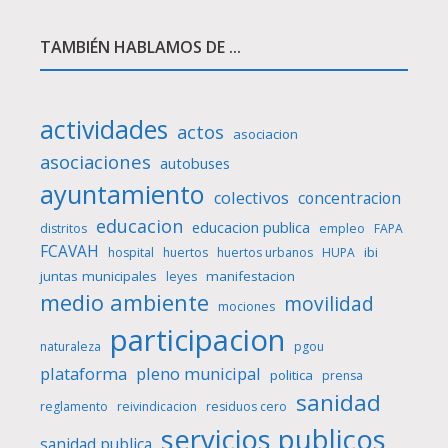
TAMBIÉN HABLAMOS DE ...
actividades
actos
asociacion
asociaciones
autobuses
ayuntamiento
colectivos
concentracion
educacion
educacion publica
distritos
empleo
FAPA
FCAVAH
ibi
hospital
huertos
huertos urbanos
HUPA
juntas municipales
manifestacion
leyes
medio ambiente
movilidad
mociones
participacion
naturaleza
pgou
plataforma
pleno municipal
politica
prensa
sanidad
reglamento
reivindicacion
residuos cero
servicios publicos
sanidad publica