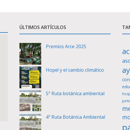
ÚLTIMOS ARTÍCULOS
TAM
Premios Arce 2025
ac
as
a
Hope! y el cambio climático
con
edu
5ª Ruta botánica ambiental
hosp
junt
me
mo
4ª Ruta Botánica Ambiental
pa