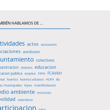
BIÉN HABLAMOS DE ...
tividades
actos
asociacion
ociaciones
autobuses
yuntamiento
colectivos
educacion
centracion
distritos
FCAVAH
cacion publica
empleo
FAPA
ibi
ital
huertos
huertos urbanos
HUPA
as municipales
manifestacion
leyes
dio ambiente
mociones
vilidad
naturaleza
rticipacion
pgou