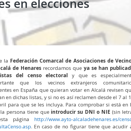
es en elecciones
e la
Federación Comarcal de Asociaciones de Vecin
lcalá de Henares
recordamos que
ya se han publica
listas del censo electoral
y que es especialmen
rtante que los vecinos extranjeros comunitari
entes en España que quieran votar en Alcalá revisen q
an en dichas listas, y si no es así reclamen desde el 7 al 
ril para que se les incluya. Para comprobar si está en 
, la persona tiene que
introducir su DNI o NIE
(sin letr
esta página
http://www.ayto-
alcaladehenares.es/cens
ultaCenso.asp
. En caso de no figurar tiene que acudir 