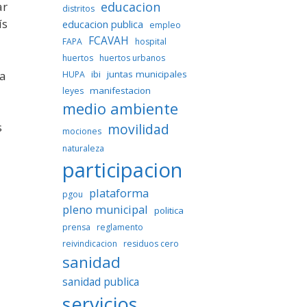
ar
educacion
distritos
ís
educacion publica
empleo
FCAVAH
FAPA
hospital
huertos
huertos urbanos
la
ibi
juntas municipales
HUPA
manifestacion
leyes
medio ambiente
s
movilidad
mociones
naturaleza
participacion
plataforma
pgou
pleno municipal
politica
prensa
reglamento
reivindicacion
residuos cero
sanidad
sanidad publica
servicios