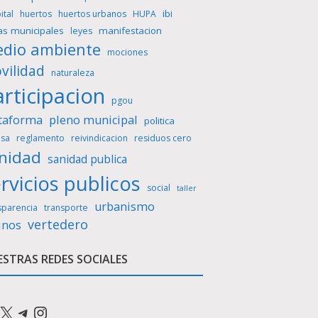
ibi
ital
huertos
huertos urbanos
HUPA
as municipales
manifestacion
leyes
dio ambiente
mociones
vilidad
naturaleza
rticipacion
pgou
taforma
pleno municipal
politica
sa
reglamento
reivindicacion
residuos cero
nidad
sanidad publica
rvicios publicos
social
taller
urbanismo
sparencia
transporte
vertedero
inos
STRAS REDES SOCIALES
cebook
X
Telegram
Instagram