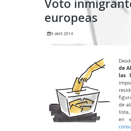
Voto inmigrant
europeas
9 abril 2014
Desd
de A
las 
impo
resid
figur
de ab
lista
en 
cons