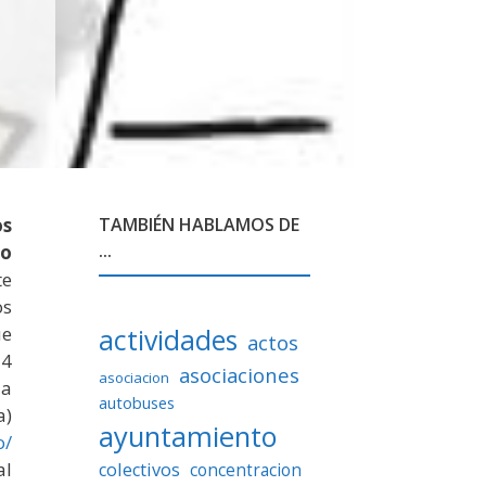
os
TAMBIÉN HABLAMOS DE
...
do
te
os
ue
actividades
actos
14
asociaciones
asociacion
la
autobuses
a)
ayuntamiento
o/
al
colectivos
concentracion