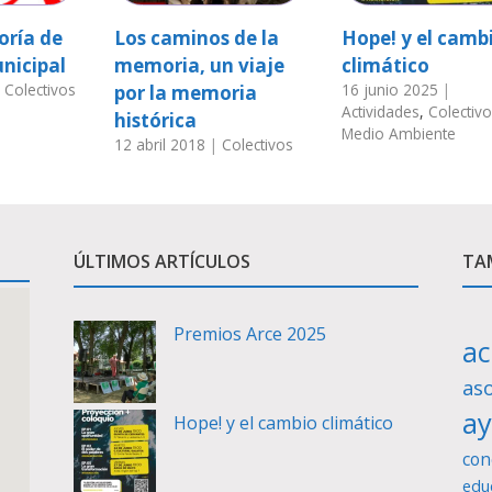
oría de
Los caminos de la
Hope! y el camb
nicipal
memoria, un viaje
climático
|
Colectivos
16 junio 2025
|
por la memoria
Actividades
,
Colectiv
histórica
Medio Ambiente
12 abril 2018
|
Colectivos
ÚLTIMOS ARTÍCULOS
TAM
Premios Arce 2025
ac
as
a
Hope! y el cambio climático
con
edu