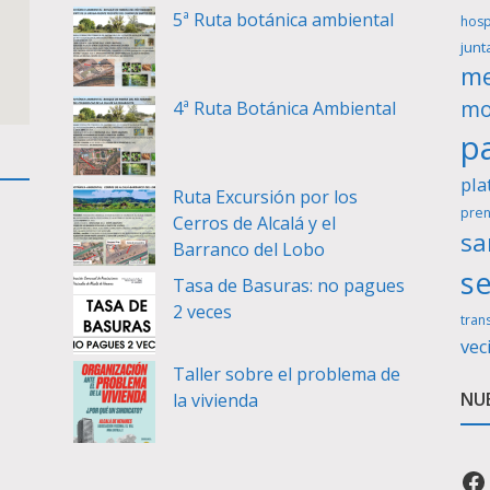
5ª Ruta botánica ambiental
hosp
junt
me
mo
4ª Ruta Botánica Ambiental
pa
pla
Ruta Excursión por los
pren
Cerros de Alcalá y el
sa
Barranco del Lobo
se
Tasa de Basuras: no pagues
2 veces
tran
vec
Taller sobre el problema de
NUE
la vivienda
Fa