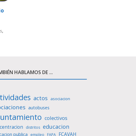
io
os
,
BIÉN HABLAMOS DE ...
tividades
actos
asociacion
ociaciones
autobuses
yuntamiento
colectivos
educacion
centracion
distritos
FCAVAH
cacion publica
empleo
FAPA