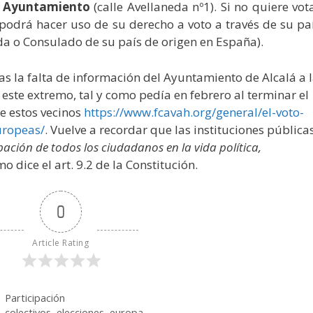
l Ayuntamiento
(calle Avellaneda nº1). Si no quiere vot
 podrá hacer uso de su derecho a voto a través de su pa
da o Consulado de su país de origen en España).
 la falta de información del Ayuntamiento de Alcalá a 
este extremo, tal y como pedía en febrero al terminar el
de estos vecinos
https://www.fcavah.org/general/
el-voto-
uropeas/
. Vuelve a recordar que las instituciones pública
cipación de todos los ciudadanos en la vida política,
omo dice el art. 9.2 de la Constitución.
0
Article Rating
Categorías
Participación
Etiquetas
colectivos
,
elecciones
,
europa