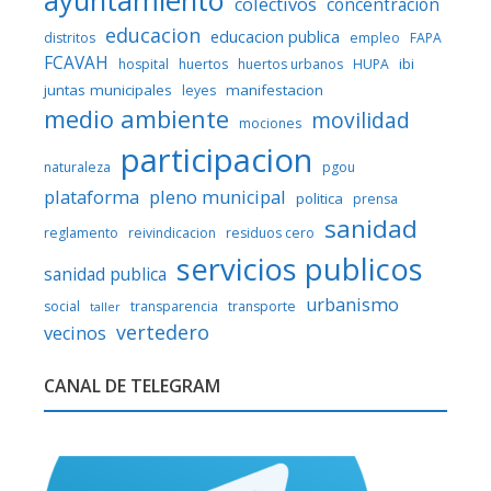
colectivos
concentracion
educacion
educacion publica
distritos
empleo
FAPA
FCAVAH
ibi
hospital
huertos
huertos urbanos
HUPA
juntas municipales
manifestacion
leyes
medio ambiente
movilidad
mociones
participacion
naturaleza
pgou
plataforma
pleno municipal
politica
prensa
sanidad
reglamento
reivindicacion
residuos cero
servicios publicos
sanidad publica
urbanismo
social
transparencia
transporte
taller
vertedero
vecinos
CANAL DE TELEGRAM