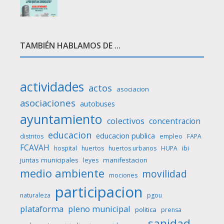
TAMBIÉN HABLAMOS DE ...
actividades
actos
asociacion
asociaciones
autobuses
ayuntamiento
colectivos
concentracion
educacion
educacion publica
distritos
empleo
FAPA
FCAVAH
ibi
hospital
huertos
huertos urbanos
HUPA
juntas municipales
manifestacion
leyes
medio ambiente
movilidad
mociones
participacion
naturaleza
pgou
plataforma
pleno municipal
politica
prensa
sanidad