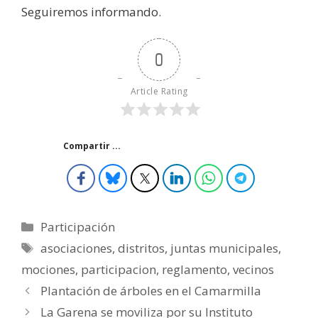
Seguiremos informando.
0
Article Rating
Compartir ...
Categorías
Participación
Etiquetas
asociaciones
,
distritos
,
juntas municipales
,
mociones
,
participacion
,
reglamento
,
vecinos
Plantación de árboles en el Camarmilla
La Garena se moviliza por su Instituto