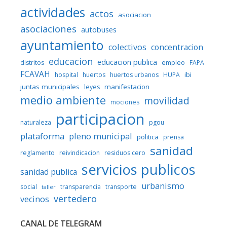
actividades
actos
asociacion
asociaciones
autobuses
ayuntamiento
colectivos
concentracion
educacion
educacion publica
distritos
empleo
FAPA
FCAVAH
ibi
hospital
huertos
huertos urbanos
HUPA
juntas municipales
manifestacion
leyes
medio ambiente
movilidad
mociones
participacion
naturaleza
pgou
plataforma
pleno municipal
politica
prensa
sanidad
reglamento
reivindicacion
residuos cero
servicios publicos
sanidad publica
urbanismo
social
transparencia
transporte
taller
vertedero
vecinos
CANAL DE TELEGRAM