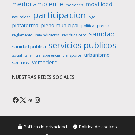
medio ambiente
movilidad
mociones
participacion
naturaleza
pgou
plataforma
pleno municipal
politica
prensa
sanidad
reglamento
reivindicacion
residuos cero
servicios publicos
sanidad publica
urbanismo
social
transparencia
transporte
taller
vertedero
vecinos
NUESTRAS REDES SOCIALES
Facebook
X
Telegram
Instagram
Política de privacidad
Política de cookies