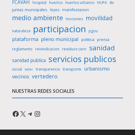
FCAVAH
ibi
hospital
huertos
huertos urbanos
HUPA
juntas municipales
manifestacion
leyes
medio ambiente
movilidad
mociones
participacion
naturaleza
pgou
plataforma
pleno municipal
politica
prensa
sanidad
reglamento
reivindicacion
residuos cero
servicios publicos
sanidad publica
urbanismo
social
transparencia
transporte
taller
vertedero
vecinos
NUESTRAS REDES SOCIALES
Facebook
X
Telegram
Instagram