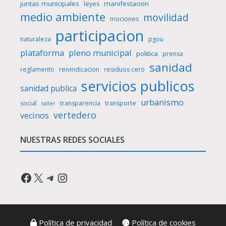
juntas municipales
manifestacion
leyes
medio ambiente
movilidad
mociones
participacion
naturaleza
pgou
plataforma
pleno municipal
politica
prensa
sanidad
reglamento
reivindicacion
residuos cero
servicios publicos
sanidad publica
urbanismo
social
transparencia
transporte
taller
vertedero
vecinos
NUESTRAS REDES SOCIALES
Facebook
X
Telegram
Instagram
Política de privacidad
Política de cookies