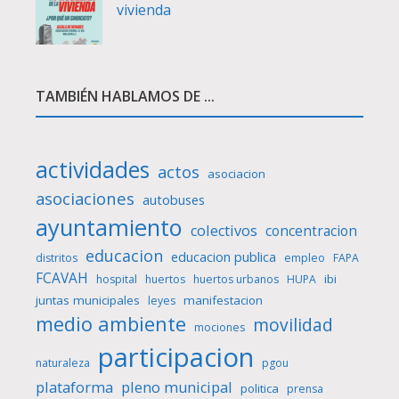
vivienda
TAMBIÉN HABLAMOS DE ...
actividades
actos
asociacion
asociaciones
autobuses
ayuntamiento
colectivos
concentracion
educacion
educacion publica
distritos
empleo
FAPA
FCAVAH
ibi
hospital
huertos
huertos urbanos
HUPA
juntas municipales
manifestacion
leyes
medio ambiente
movilidad
mociones
participacion
naturaleza
pgou
plataforma
pleno municipal
politica
prensa