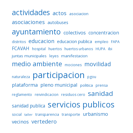
actividades
actos
asociacion
asociaciones
autobuses
ayuntamiento
colectivos
concentracion
educacion
educacion publica
distritos
empleo
FAPA
FCAVAH
ibi
hospital
huertos
huertos urbanos
HUPA
juntas municipales
manifestacion
leyes
medio ambiente
movilidad
mociones
participacion
naturaleza
pgou
plataforma
pleno municipal
politica
prensa
sanidad
reglamento
reivindicacion
residuos cero
servicios publicos
sanidad publica
urbanismo
social
transparencia
transporte
taller
vertedero
vecinos